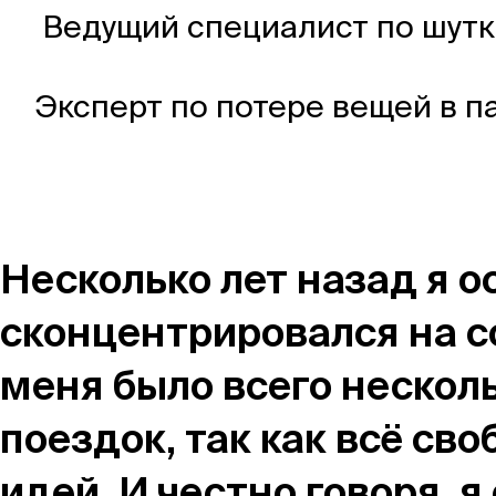
Магазин
Ведущий специалист по шутк
Эксперт по потере вещей в п
Контакты
Галерея
Отзывы
FAQ
Аренд
Несколько лет назад я 
сконцентрировался на с
меня было всего нескол
+7 925 836 16 98
поездок, так как всё с
info@powerofterritory.ru
идей. И честно говоря, я