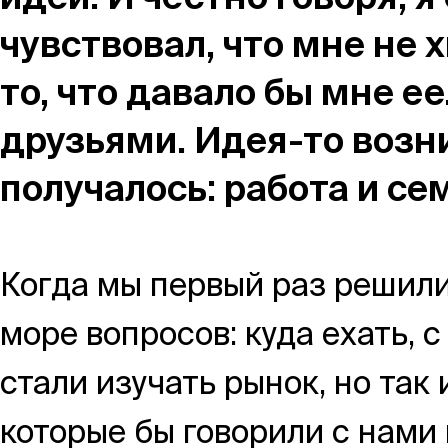
Москва,
чувствовал, что мне не х
Большая Новодмитровская, 
то, что давало бы мне ее
вход 10, 3 этаж, КП «Дизайн
друзьями. Идея-то возни
получалось: работа и се
Когда мы первый раз решили
море вопросов: куда ехать, 
стали изучать рынок, но так
которые бы говорили с нами