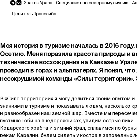
Знаток Урала
Специалист по северному сиянию
А
Ценитель Транссиба
Моя история в туризме началась в 2016 году,
Осетию. Меня поразила красота природы и ве
технические восхождения на Кавказе и Урале,
проводил в горах и альплагерях. Я понял, что
несокрушимой команды «Силы территории». З
В «Силе территории» я могу делиться своим опытом и
знаниями в туризме и показывать людям, насколько к
и разнообразен наш земной шар. Вместе мы пересече
пустыню Гоби на внедорожниках, увидим острые пики
Кодарского хребта и зимний Урал, сплавимся по бурн
рекам Карелии, будем сидеть у костра в заповедных л