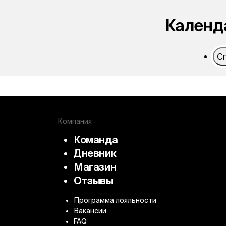
Календ
С
Алтай
Урал
Курильские острова
Непал
2
Компания
Команда
Дневник
Магазин
Отзывы
Программа лояльности
Вакансии
FAQ