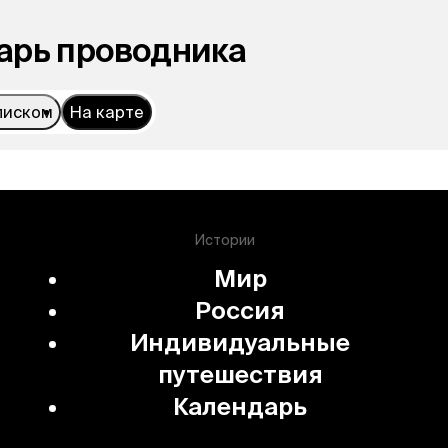
арь проводника
писком
На карте
Истории
Мир
Россия
Индивидуальные
путешествия
Календарь