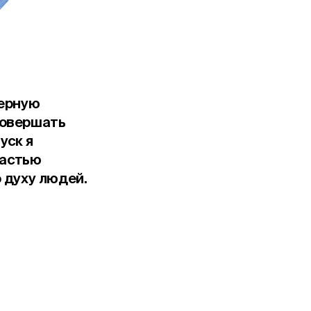
верную
совершать
уск я
частью
 духу людей.