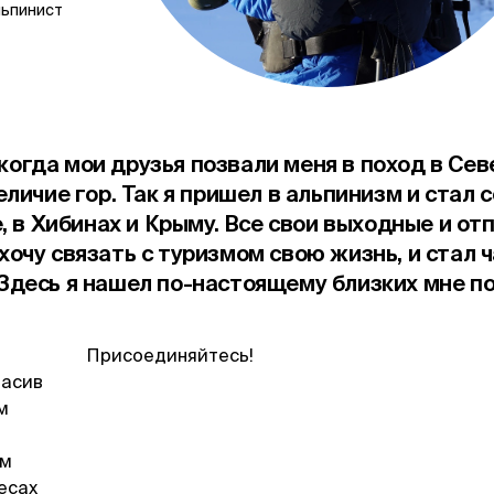
льпинист
 когда мои друзья позвали меня в поход в Се
личие гор. Так я пришел в альпинизм и стал 
 в Хибинах и Крыму. Все свои выходные и отп
 хочу связать с туризмом свою жизнь, и стал 
десь я нашел по-настоящему близких мне по
Присоединяйтесь!
расив
м
ым
есах