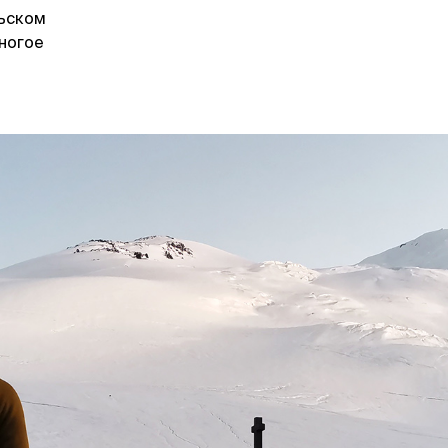
льском
многое