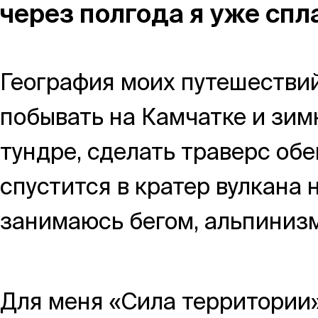
Магазин
через полгода я уже спл
Контакты
География моих путешествий
побывать на Камчатке и зим
тундре, сделать траверс об
Галерея
Отзывы
FAQ
Аренд
спустится в кратер вулкана
занимаюсь бегом, альпинизм
+7 925 836 16 98
info@powerofterritory.ru
Для меня «Сила территории»