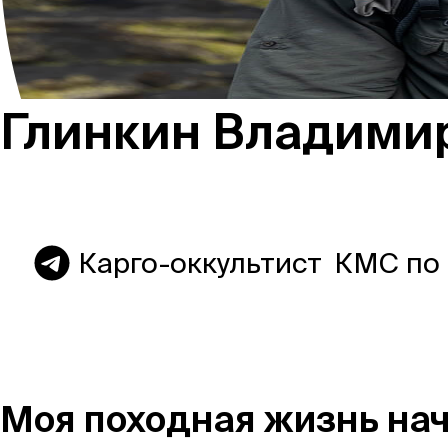
Россия
Глинкин Владими
Мир
Команда
Карго-оккультист
КМС по
Дневник
Моя походная жизнь нача