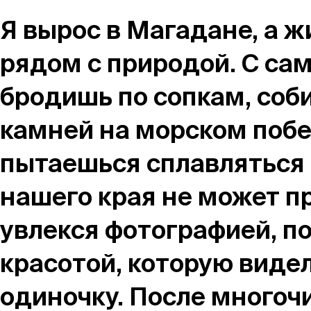
Магазин
Я вырос в Магадане, а ж
рядом с природой. С са
Контакты
бродишь по сопкам, со
камней на морском побе
пытаешься сплавляться 
Галерея
Отзывы
FAQ
Аренд
нашего края не может пр
увлекся фотографией, по
+7 925 836 16 98
красотой, которую видел
info@powerofterritory.ru
одиночку. После многоч