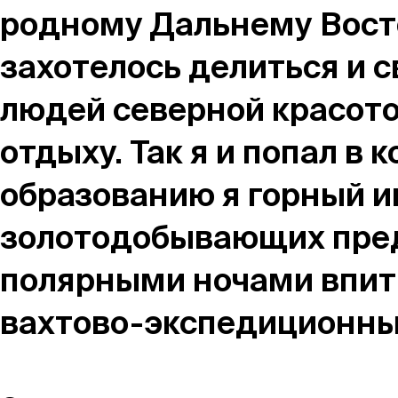
родному Дальнему Восто
Москва,
захотелось делиться и 
Большая Новодмитровская, 
людей северной красото
вход 10, 3 этаж, КП «Дизайн
отдыху. Так я и попал в
образованию я горный и
золотодобывающих пред
полярными ночами впит
вахтово-экспедиционны