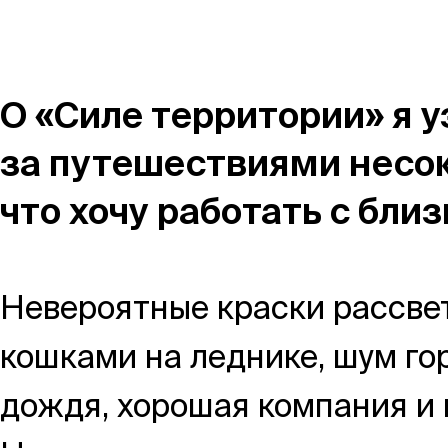
Магазин
Контакты
О «Силе территории» я у
за путешествиями несо
что хочу работать с бли
Галерея
Отзывы
FAQ
Аренд
Невероятные краски рассвет
кошками на леднике, шум гор
+7 925 836 16 98
дождя, хорошая компания и 
info@powerofterritory.ru