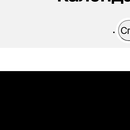
С
Малайзия
Алтай
Байкал
Индон