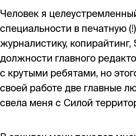
Москва,
Человек я целеустремленный
Большая Новодмитровская, 
специальности в печатную (!)
вход 10, 3 этаж, КП «Дизайн
журналистику, копирайтинг,
должности главного редакто
с крутыми ребятами, но этог
своей работе две главные лю
свела меня с Силой террито