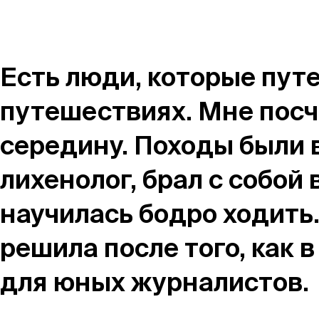
Магазин
Контакты
Есть люди, которые пут
путешествиях. Мне посч
середину. Походы были в
Галерея
Отзывы
FAQ
Аренд
лихенолог, брал с собой 
научилась бодро ходить
решила после того, как 
+7 925 836 16 98
для юных журналистов.
info@powerofterritory.ru