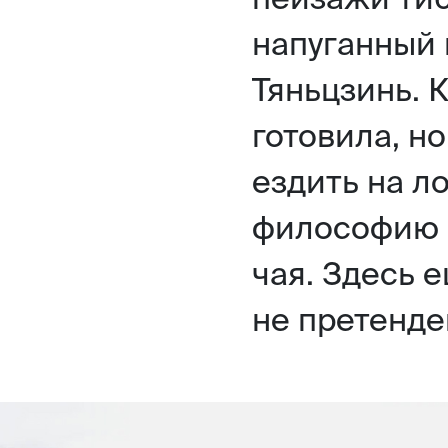
напуганный 
Тяньцзинь. К
готовила, н
ездить на л
философию 
чая. Здесь е
не претенде