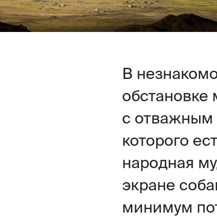
В незнакомо
обстановке 
с отважным 
которого ес
народная му
экране собак
минимум пот