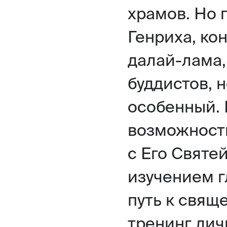
храмов. Но 
Генриха, ко
далай-лама,
буддистов, н
особенный.
возможност
с Его Святе
изучением гл
путь к свящ
тренинг лич