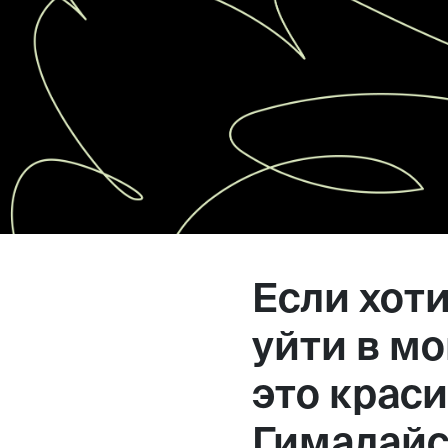
Магазин
Контакты
Галерея
Отзывы
FAQ
Аренд
Если хоти
уйти в м
+7 925 836 16 98
это крас
info@powerofterritory.ru
Гималайск