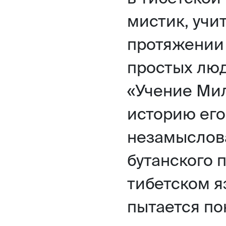
мистик, учит
протяжении 
простых люде
«Учение Ми
историю его
незамыслова
бутанского 
тибетском яз
пытается по