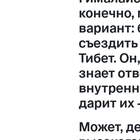
Москва,
конечно,
Большая Новодмитровская, 
вариант: 
вход 10, 3 этаж, КП «Дизайн
съездить
Тибет. Он
знает от
внутренн
дарит их 
Может, д