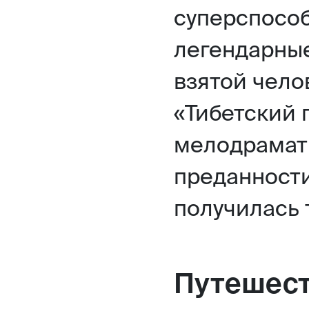
суперспособ
легендарные
взятой чело
«Тибетский 
мелодрамати
преданности
получилась 
Путешест