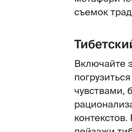
съемок трад
Тибетский
Включайте э
погрузиться
чувствами, 
рационализ
контекстов.
пейзажи тиб