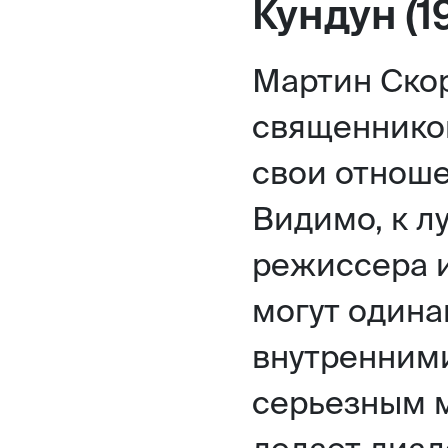
Кундун (1
Мартин Скор
священнико
свои отноше
Видимо, к л
режиссера и
могут одина
внутренним
серьезным 
делает диал