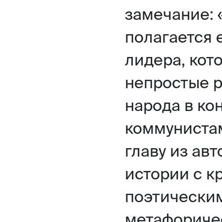
замечание: 
полагается 
лидера, кот
непростые р
народа в ко
коммунистам
главу из ав
истории с к
поэтическим
метафориче