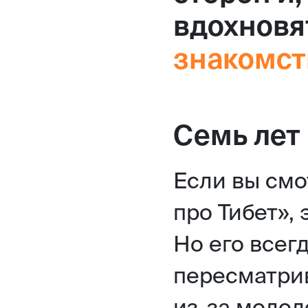
вдохновя
знакомст
Семь лет 
Если вы смо
про Тибет», 
Но его всег
пересматрив
из-за молод