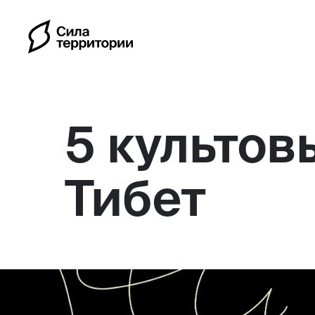
5 культов
Тибет
Календарь
Индивидуальные путешес