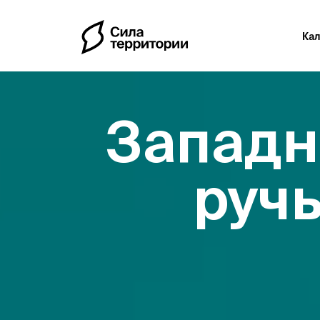
Ка
Западн
руч