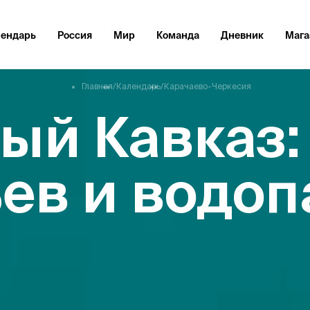
лендарь
Россия
Мир
Команда
Дневник
Мага
Главная
/
Календарь
/
Карачаево-Черкесия
ый Кавказ:
ьев и водоп