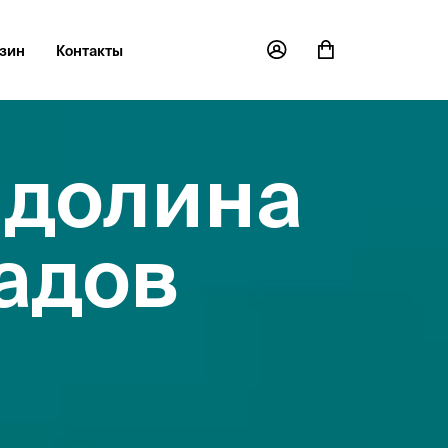
зин
Контакты
 долина
адов