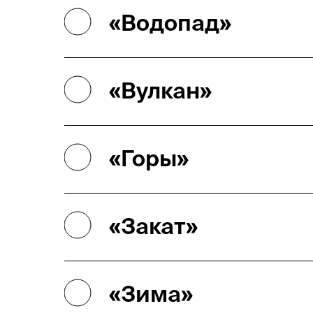
«Водопад»
«Вулкан»
«Горы»
«Закат»
«Зима»