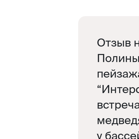
Отзыв 
Полины
пейзаж
“Интер
встреч
медведя
у бассе