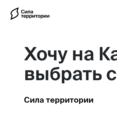
Хочу на К
выбрать 
Календарь
Индивидуальные путешес
Сила территории