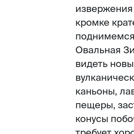
извержения 
кромке крат
поднимемся 
Овальная З
видеть нов
вулканическ
каньоны, ла
пещеры, зас
конусы поб
требует хор