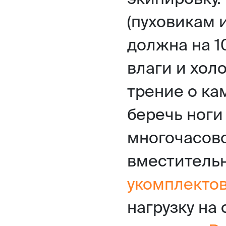
(пуховикам 
должна на 1
влаги и хол
трение о ка
беречь ноги
многочасово
вместитель
укомплекто
нагрузку на