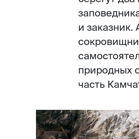
заповедника
и заказник.
сокровищни
самостояте
природных о
часть Камча