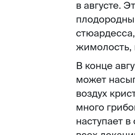
в августе. 
плодородный
стюардесса,
жимолость, 
В конце авг
может насып
воздух крис
много грибо
наступает в 
всех локаци