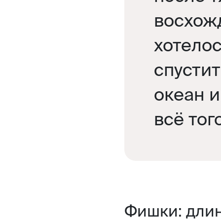
восхожд
хотелос
спустит
океан и
всё тог
Фишки: дли