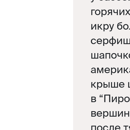
горячих
икру б
серфиш
шапочко
америк
крыше 
в “Пиро
вершин
после 