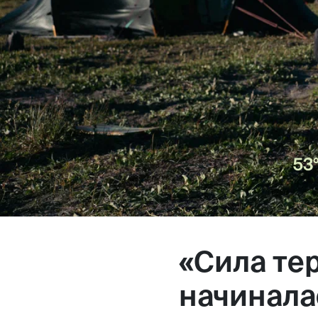
Магазин
Контакты
Галерея
Отзывы
FAQ
Аренд
«Сила те
+7 925 836 16 98
начинала
info@powerofterritory.ru