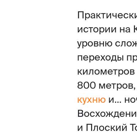
Практическ
истории на 
уровню слож
переходы п
километров 
800 метров
кухню
и… ноч
Восхождени
и Плоский Т