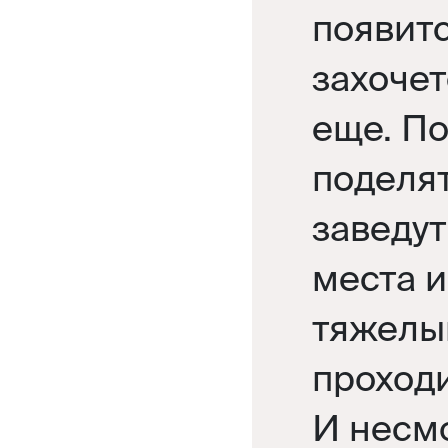
появитс
захочет
еще. По
поделя
заведу
места и
тяжелый
проходи
И несм