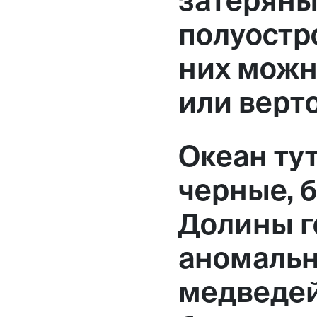
затеряны
полуостро
них можн
или верт
Океан ту
черные, 
Долины г
аномальн
медведей