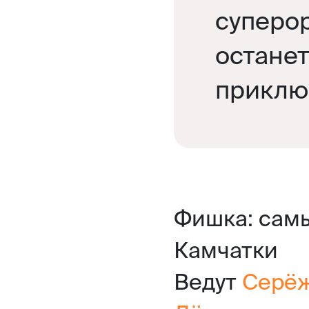
суперор
остане
приклю
Фишка: сам
Камчатки
Ведут
Серёж