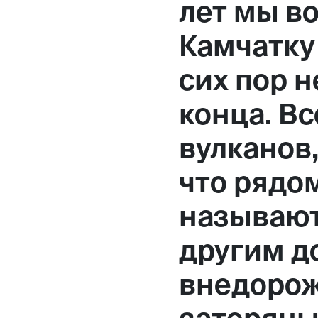
лет мы в
Москва,
Камчатку
Большая Новодмитровская, 
сих пор н
вход 10, 3 этаж, КП «Дизайн
конца. Вс
вулканов,
что рядом
называют
другим д
внедорож