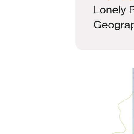
Lonely P
Geograp