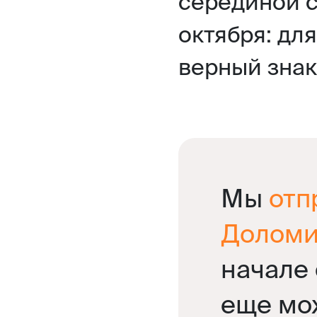
серединой с
октября: дл
верный знак
Мы
отп
Доломи
начале 
еще мо