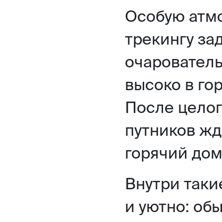
Особую атм
трекингу за
очаровател
высоко в го
После целог
путников жд
горячий до
Внутри таки
и уютно: об