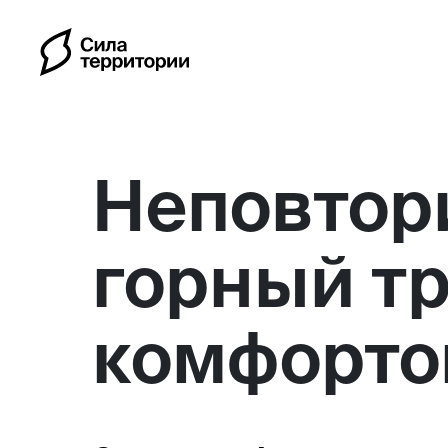
Неповтор
горный тр
Календарь
комфорт
Индивидуальные путешес