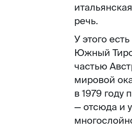
итальянская
речь.
У этого ест
Южный Тиро
частью Авст
мировой ока
в 1979 году
— отсюда и 
многослойно