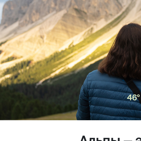
Магазин
Контакты
Галерея
Отзывы
FAQ
Аренд
+7 925 836 16 98
info@powerofterritory.ru
Альпы — 