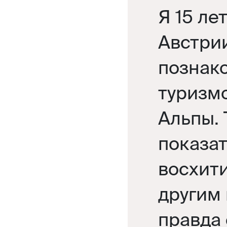
Я 15 ле
Австрии
познак
туризм
Альпы. 
показат
восхит
другим 
правда 