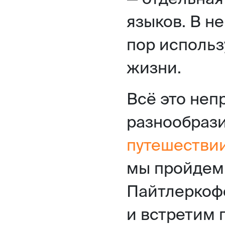
языков. В н
пор использ
жизни.
Всё это неп
разнообраз
путешестви
мы пройдем 
Пайтлеркоф
и встретим 