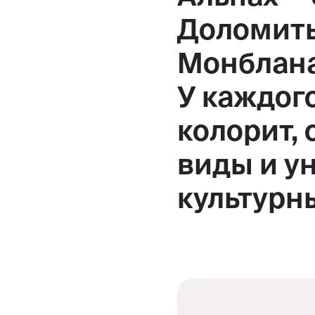
Доломиты
Монблана 
У каждого
колорит,
виды и у
культурн