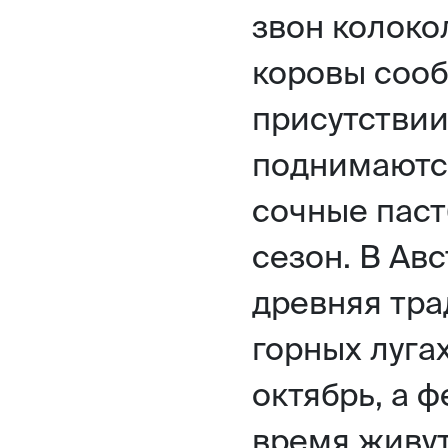
звон колоко
коровы соо
присутствии
поднимаются
сочные паст
сезон. В Ав
древняя тра
горных луга
октябрь, а 
время живут