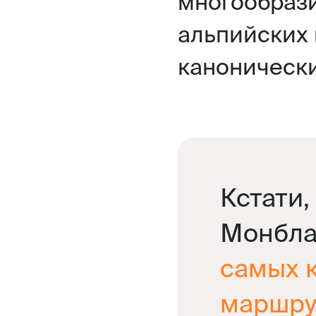
многообрази
альпийских 
канонически
Кстати,
Монблан
самых 
маршру