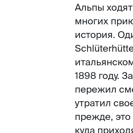
Альпы ходят
многих прию
история. Од
Schlüterhütt
итальянском
1898 году. З
пережил сме
утратил сво
прежде, это 
куда приход