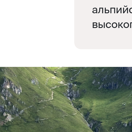
альпийс
высоког