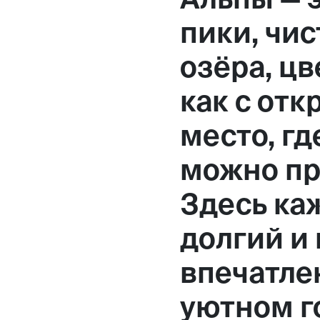
Москва,
пики, чи
Большая Новодмитровская, 
озёра, цв
вход 10, 3 этаж, КП «Дизайн
как с отк
место, г
можно пр
Здесь ка
долгий и
впечатле
уютном г