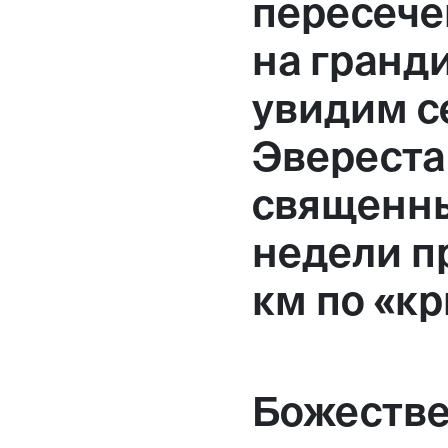
пересече
Москва,
на гранд
Большая Новодмитровская, 
увидим с
вход 10, 3 этаж, КП «Дизайн
Эвереста
священны
недели п
км по «к
Божестве