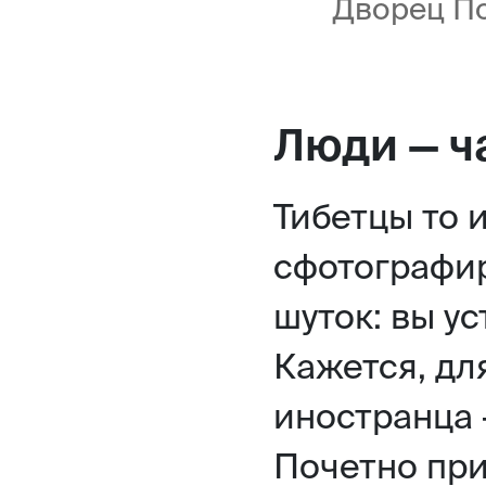
Дворец П
Люди — ч
Тибетцы то 
сфотографир
шуток: вы ус
Кажется, дл
иностранца 
Почетно при