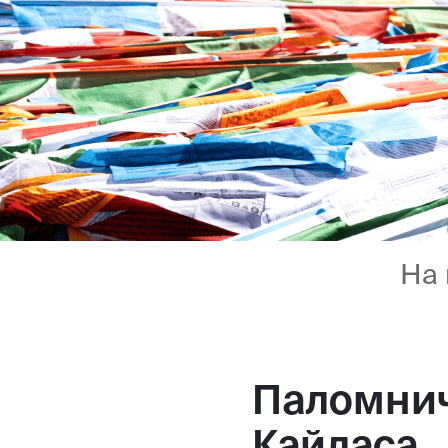
На 
Паломнич
Кайласа