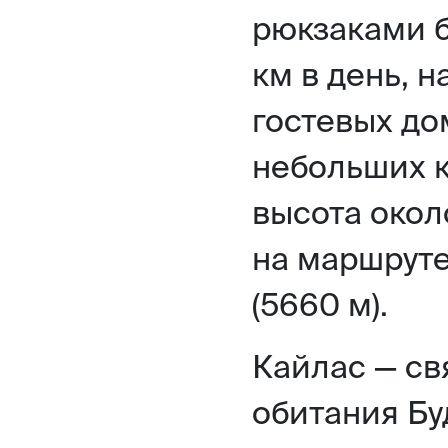
рюкзаками б
км в день, н
гостевых дом
небольших к
высота окол
на маршрут
(5660 м).
Кайлас — св
обитания Бу