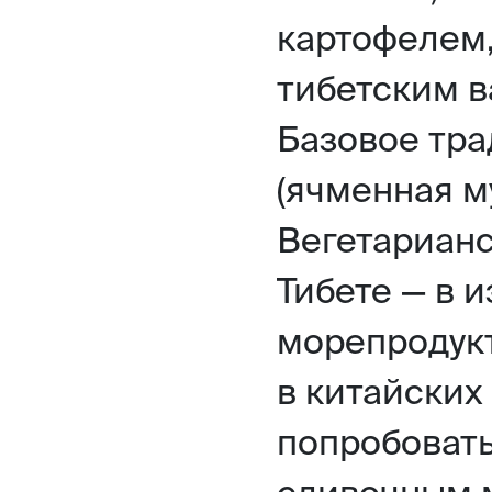
картофелем
тибетским в
Базовое тр
(ячменная м
Вегетарианс
Тибете — в 
морепродукт
в китайских
попробовать
сливочным м