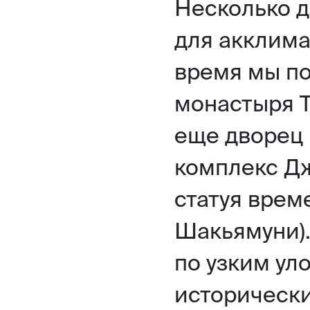
Несколько д
для акклима
время мы п
монастыря Т
еще дворец
комплекс Дж
статуя врем
Шакьямуни).
по узким ул
историческ