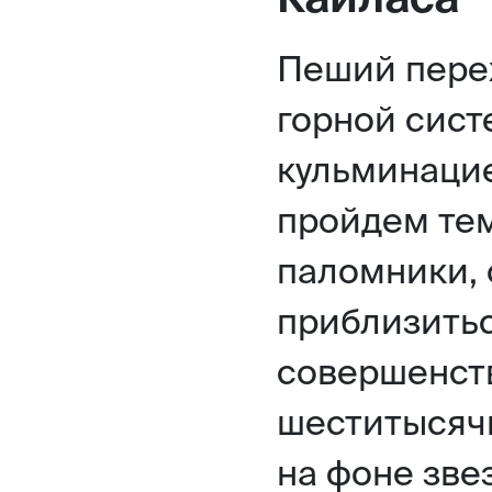
Пеший перех
горной сист
кульминаци
пройдем тем
паломники, 
приблизитьс
совершенст
шеститысяч
на фоне зве