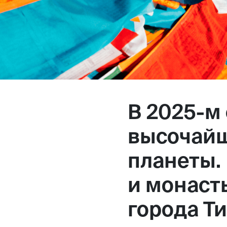
Магазин
Контакты
В 2025-м
Галерея
Отзывы
FAQ
Аренд
высочайш
планеты.
и монаст
+7 925 836 16 98
города Ти
info@powerofterritory.ru