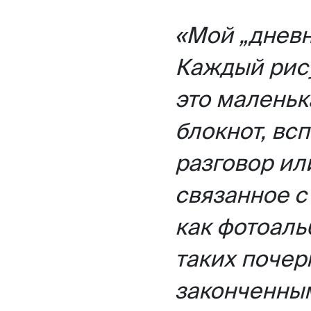
«Мой „дневн
Каждый рису
это маленьк
блокнот, вс
разговор ил
связанное с
как фотоаль
таких почер
законченным