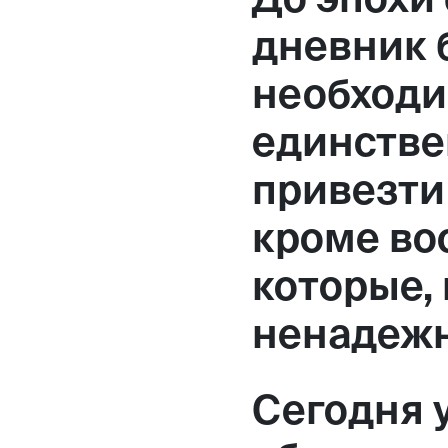
Москва,
дневник 
Большая Новодмитровская, 
необходи
вход 10, 3 этаж, КП «Дизайн
единств
привезти 
кроме во
которые, 
ненадеж
Сегодня у