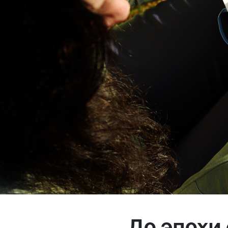
Магазин
Контакты
Галерея
Отзывы
FAQ
Аренд
+7 925 836 16 98
info@powerofterritory.ru
До эпохи