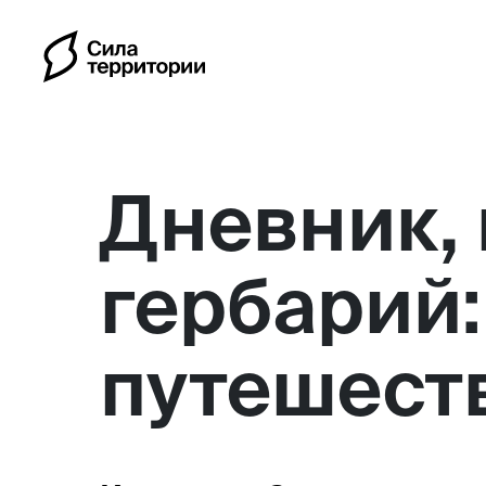
Дневник, 
гербарий:
Календарь
путешеств
Индивидуальные путешес