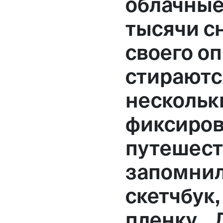
облачные
тысячи с
своего оп
стираются
нескольк
фиксиров
путешест
запомнил
скетчбук
пленку… 