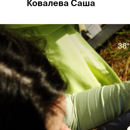
Ковалева Саша
Россия
Мир
Команда
Дневник