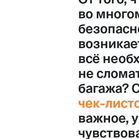
Москва,
во много
Большая Новодмитровская, 
безопасно
вход 10, 3 этаж, КП «Дизайн
возникает
всё необ
не слома
багажа? 
чек-лист
важное, 
чувствова