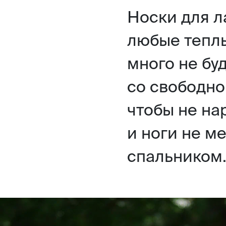
Носки для л
любые теплы
много не бу
со свободно
чтобы не н
и ноги не м
спальником