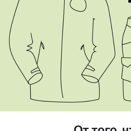
Магазин
Контакты
Галерея
Отзывы
FAQ
Аренд
+7 925 836 16 98
info@powerofterritory.ru
От того, 