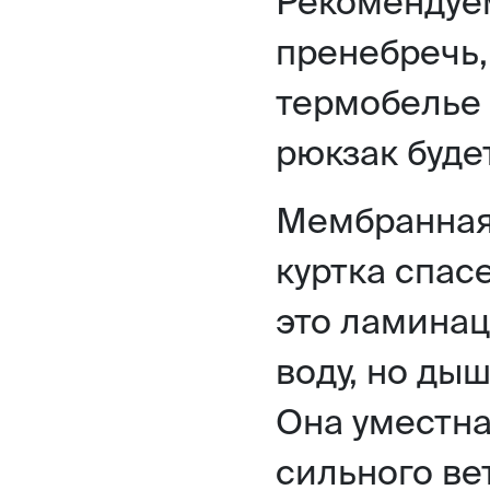
Рекомендуе
пренебречь,
термобелье 
рюкзак будет
Мембранная
куртка спас
это ламинац
воду, но ды
Она уместна
сильного ве