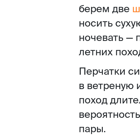
берем две
ш
носить суху
ночевать — 
летних похо
Перчатки си
в ветреную 
поход длите
вероятность
пары.