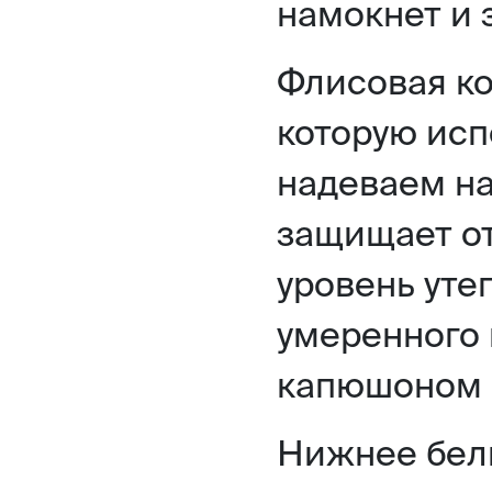
намокнет и 
Флисовая ко
которую исп
надеваем на
защищает от
уровень уте
умеренного 
капюшоном 
Нижнее бель