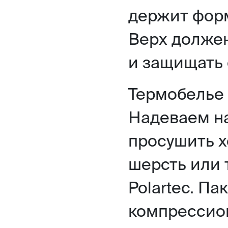
держит форм
Верх должен
и защищать 
Термобелье 
Надеваем на
просушить х
шерсть или 
Polartec. Па
компрессион