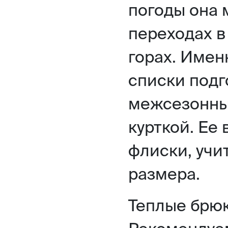
погоды она 
переходах в
горах. Имен
списки подг
межсезонны
курткой. Ее
флиски, учи
размера.
Теплые брюк