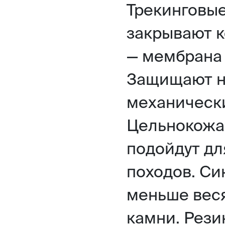
Трекинговые
закрывают 
— мембрана
Защищают но
механическ
Цельнокожа
подойдут дл
походов. Си
меньше веся
камни. Рези