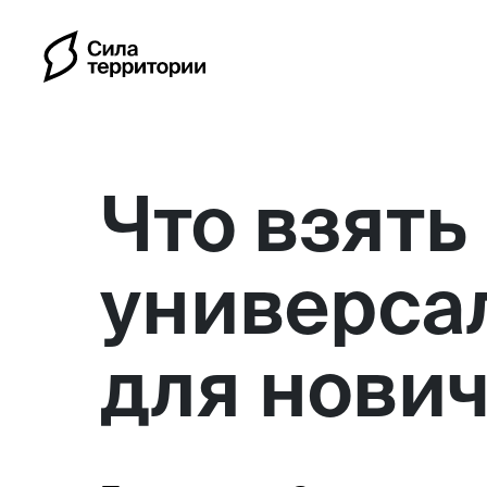
Что взять 
универса
Календарь
для нович
Индивидуальные путешес