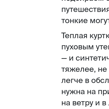
путешествия
тонкие могу
Теплая курт
пуховым уте
— и синтети
тяжелее, не 
легче в обс
нужна на пр
на ветру и в