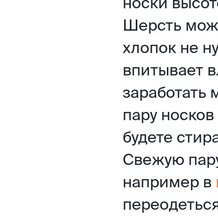
носки высот
Шерсть може
хлопок не н
впитывает в
заработать 
пару носков
будете стира
Свежую пар
например в
переодеться