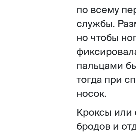
по всему пе
службы. Ра
но чтобы но
фиксировала
пальцами бы
тогда при сп
носок.
Кроксы или 
бродов и от