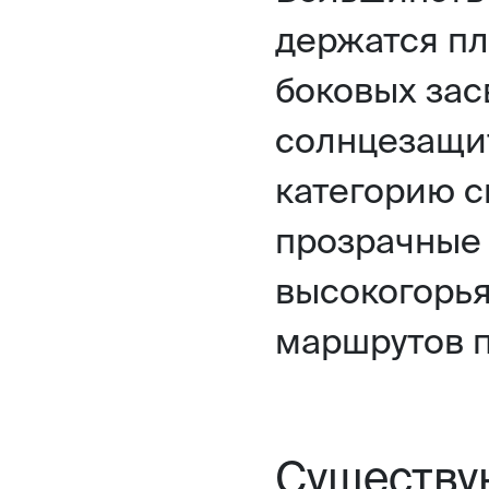
держатся пл
боковых зас
солнцезащи
категорию с
прозрачные 
высокогорья
маршрутов п
Существу