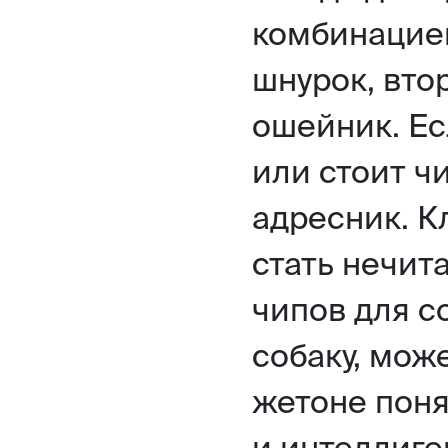
комбинацией
шнурок, вто
ошейник. Ес
или стоит чи
адресник. 
стать нечит
чипов для со
собаку, може
жетоне поня
и интеллиге