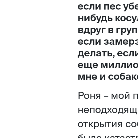
если пес уб
Москва,
нибудь косу
Большая Новодмитровская, 
вдруг в гру
вход 10, 3 этаж, КП «Дизайн
если замерз
делать, есл
еще миллион
мне и собак
Роня – мой 
неподходяще
открытия со
было катаст