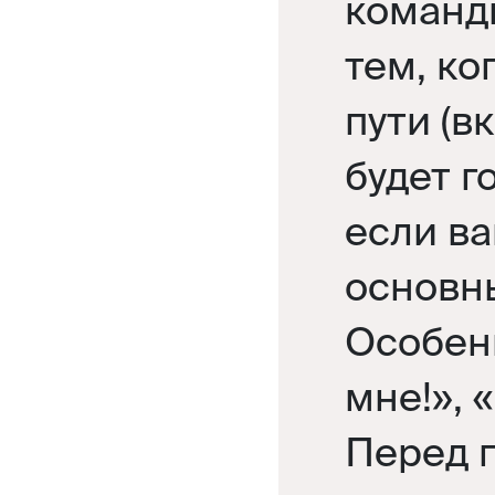
команды
тем, ко
пути (в
будет г
если ва
основн
Особен
мне!», 
Перед 