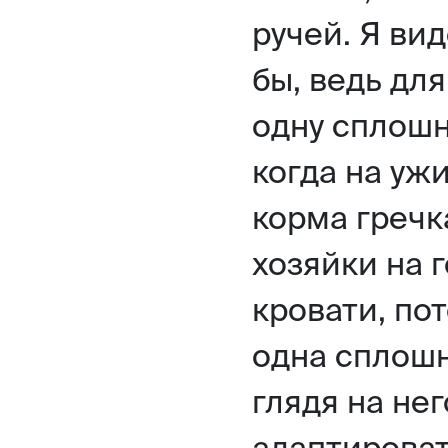
ручей. Я вид
бы, ведь дл
одну сплошн
когда на уж
корма гречк
хозяйки на г
кровати, пот
одна сплошн
глядя на нег
адаптироват