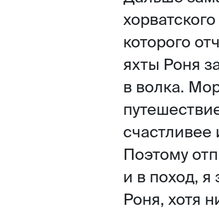
хорватского
которого отч
яхты Роня з
в волка. Мо
путешествие
счастливее и
Поэтому отп
и в поход, я
Роня, хотя н