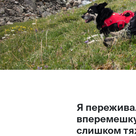
Магазин
Контакты
Галерея
Отзывы
FAQ
Аренд
Я переживал
+7 925 836 16 98
вперемешку
info@powerofterritory.ru
слишком тя