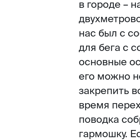
в городе – 
двухметрово
нас был с с
для бега с с
основные ос
его можно не
закрепить во
время перех
поводка соб
гармошку. Е