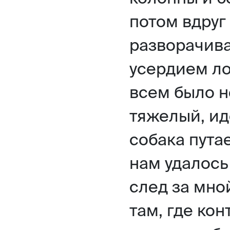
потом вдруг
разворачива
усердием ло
всем было н
тяжелый, иде
собака путае
нам удалось
след за мной
там, где ко