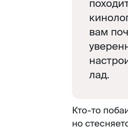
походит
киноло
вам поч
уверенн
настро
лад.
Кто-то поба
но стесняет