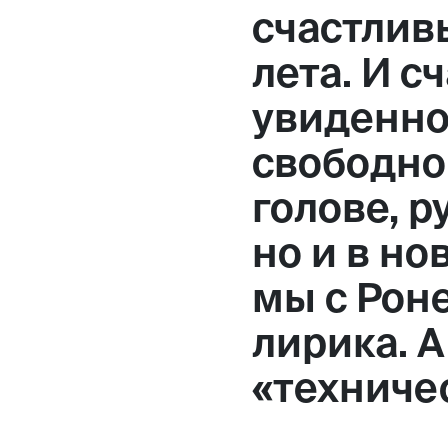
счастлив
лета. И с
увиденно
свободно
голове, р
но и в но
мы с Роне
лирика. А
«техничес