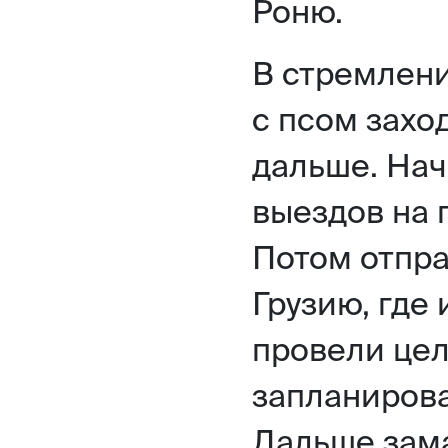
Роню.
В стремлени
с псом захо
дальше. Начи
выездов на 
Потом отпра
Грузию, где 
провели це
запланирова
Дальше зама