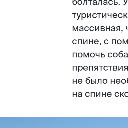
болталась. 
туристическ
массивная, 
спине, с п
помочь соба
препятствия.
не было нео
на спине ск