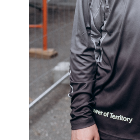
Магазин
Контакты
Галерея
Отзывы
FAQ
Аренд
+7 925 836 16 98
info@powerofterritory.ru