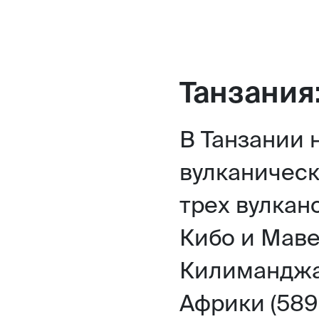
Танзания
В Танзании 
вулканическ
трех вулкан
Кибо и Маве
Килиманджа
Африки (589