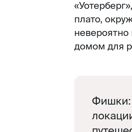
«Уотерберг»
плато, окру
невероятно 
домом для р
Фишки:
локаци
путешес