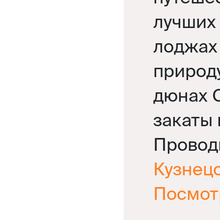
лучших
лоджах
природу
дюнах 
закаты 
Провод
Кузнец
Посмот