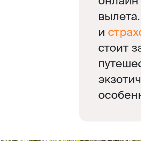
онлайн 
вылета.
и
страх
стоит з
путеше
экзоти
особен