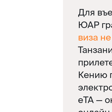
Для въ
ЮАР гр
виза не
Танзан
прилете
Кению 
электр
eTA — 