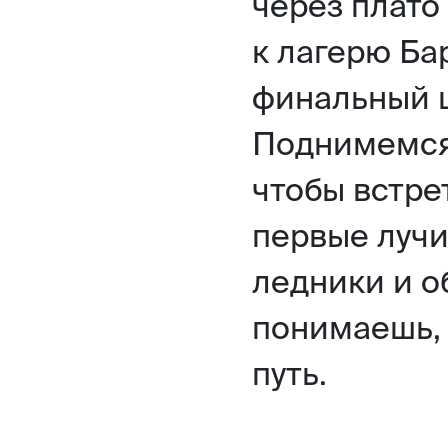
через плато
к лагерю Ба
финальный ш
Поднимемся 
чтобы встре
первые луч
ледники и о
понимаешь, 
путь.