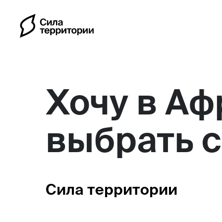
Хочу в Аф
выбрать 
Календарь
Индивидуальные путешес
Сила территории