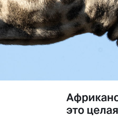
Магазин
Контакты
Галерея
Отзывы
FAQ
Аренд
Африканс
+7 925 836 16 98
это целая
info@powerofterritory.ru