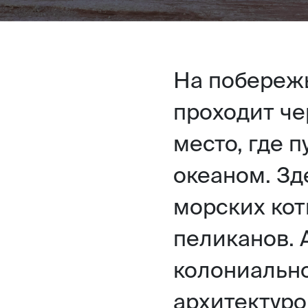
На побереж
проходит че
место, где 
океаном. Зд
морских кот
пеликанов. 
колониально
архитектуро