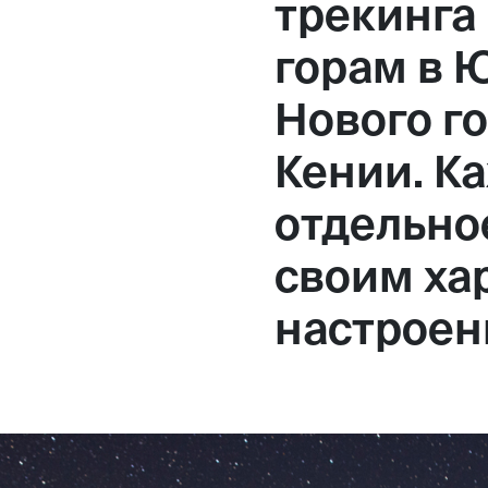
трекинга
горам в 
Нового г
Кении. К
отдельно
своим ха
настроен