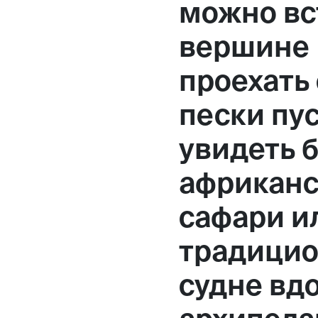
можно вс
Москва,
вершине
Большая Новодмитровская, 
проехать
вход 10, 3 этаж, КП «Дизайн
пески пу
увидеть 
африканс
сафари и
традицио
судне вд