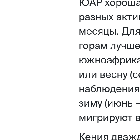
ЮАР хороша 
разных акти
месяцы. Для
горам лучше
южноафрикан
или весну (с
наблюдения 
зиму (июнь —
мигрируют в
Кения дважд