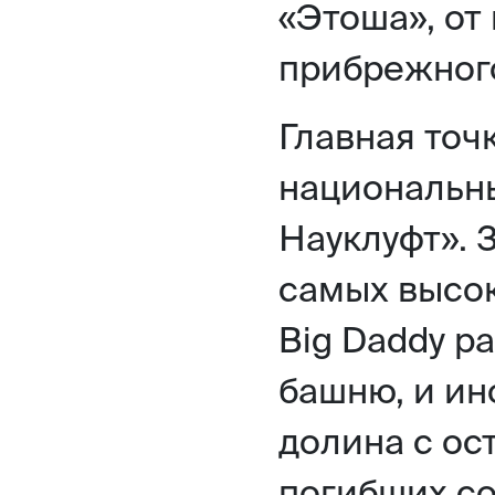
«Этоша», от
прибрежного
Главная точ
национальн
Науклуфт». 
самых высок
Big Daddy р
башню, и ин
долина с ос
погибших со