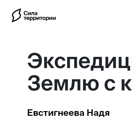
Экспедиц
Землю с 
Календарь
Индивидуальные путешес
Евстигнеева Надя