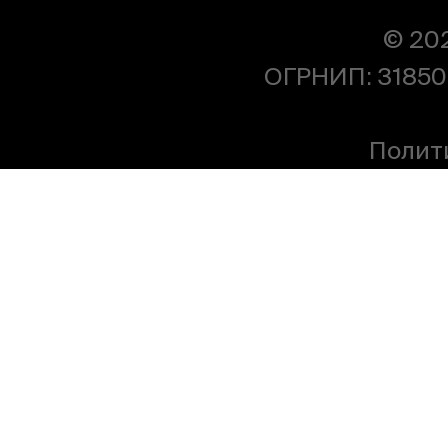
© 20
ОГРНИП: 31850
Полит