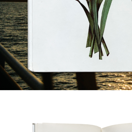
Магазин
Контакты
Галерея
Отзывы
FAQ
Аренд
+7 925 836 16 98
info@powerofterritory.ru