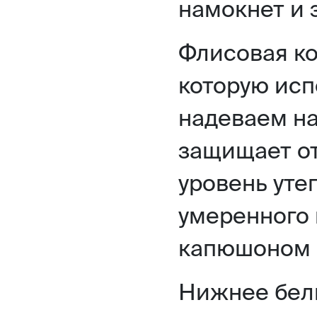
намокнет и 
Флисовая ко
которую исп
надеваем на
защищает от
уровень уте
умеренного 
капюшоном 
Нижнее бель