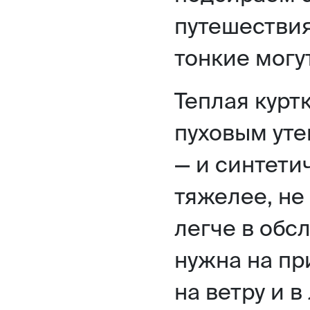
путешествия
тонкие могу
Теплая курт
пуховым уте
— и синтети
тяжелее, не 
легче в обс
нужна на пр
на ветру и в