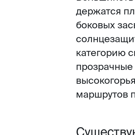
держатся пл
боковых зас
солнцезащи
категорию с
прозрачные 
высокогорья
маршрутов п
Существу