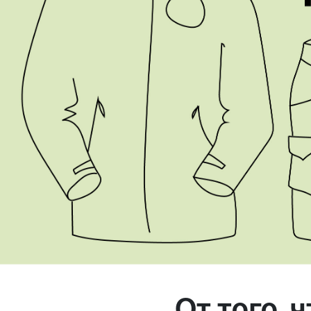
Магазин
Контакты
Галерея
Отзывы
FAQ
Аренд
+7 925 836 16 98
info@powerofterritory.ru
От того, 