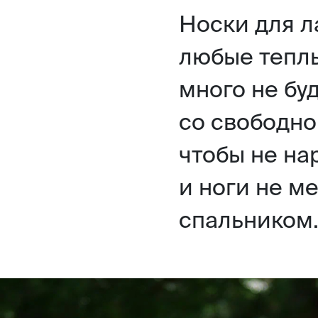
Носки для л
любые теплы
много не бу
со свободно
чтобы не н
и ноги не м
спальником