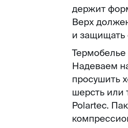
держит форм
Верх должен
и защищать 
Термобелье 
Надеваем на
просушить х
шерсть или 
Polartec. Па
компрессион