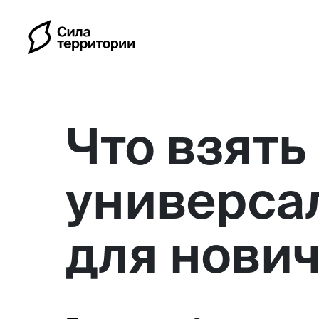
Что взять 
универса
Календарь
для нович
Индивидуальные путешес