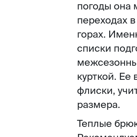
погоды она 
переходах в
горах. Имен
списки подг
межсезонны
курткой. Ее
флиски, учи
размера.
Теплые брюк