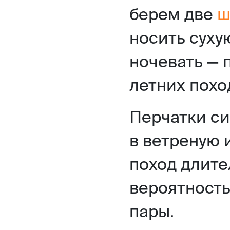
берем две
ш
носить суху
ночевать — 
летних похо
Перчатки си
в ветреную 
поход длите
вероятность
пары.