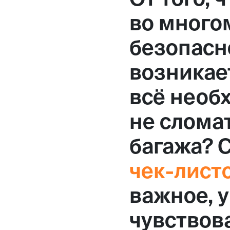
Москва,
во много
Большая Новодмитровская, 
безопасно
вход 10, 3 этаж, КП «Дизайн
возникает
всё необ
не слома
багажа? 
чек-лист
важное, 
чувствова