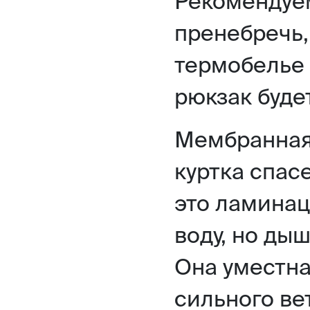
Рекомендуе
пренебречь,
термобелье 
рюкзак будет
Мембранная
куртка спас
это ламинац
воду, но ды
Она уместна
сильного ве