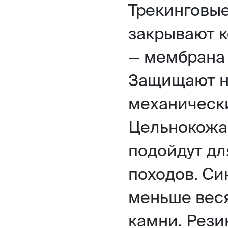
Трекинговые
закрывают 
— мембрана
Защищают но
механическ
Цельнокожа
подойдут дл
походов. Си
меньше веся
камни. Рези