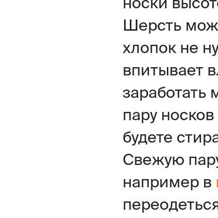
носки высот
Шерсть може
хлопок не н
впитывает в
заработать 
пару носков
будете стира
Свежую пар
например в
переодеться