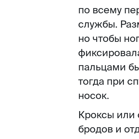
по всему пе
службы. Ра
но чтобы но
фиксировала
пальцами бы
тогда при сп
носок.
Кроксы или 
бродов и от