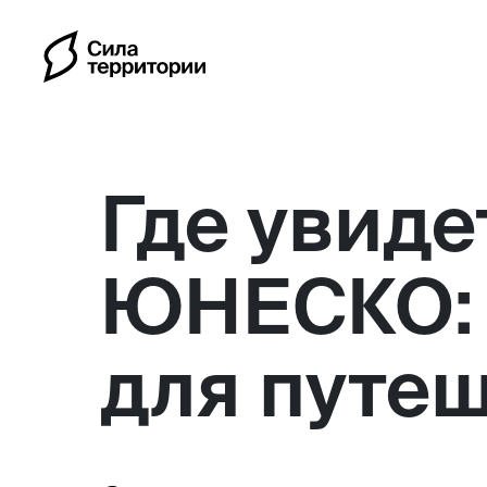
Где увиде
ЮНЕСКО: 
Календарь
для путе
Индивидуальные путешес