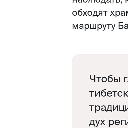
обходят хра
маршруту Ба
Чтобы 
тибетс
традиц
дух рег