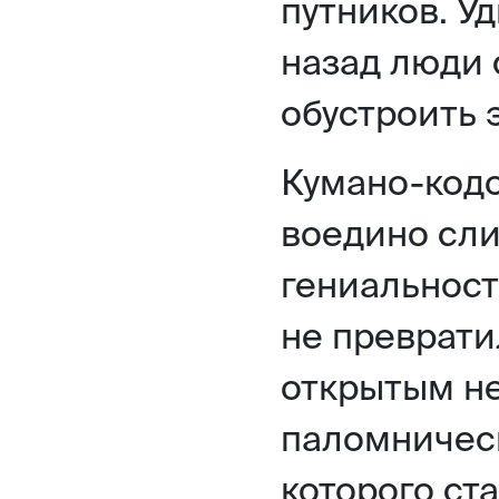
путников. У
назад люди 
обустроить э
Кумано-кодо
воедино сли
гениальнос
не преврати
открытым н
паломничес
которого ст