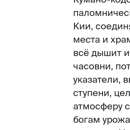
паломническ
Кии, соеди
места и хра
всё дышит и
часовни, по
указатели, 
ступени, це
атмосферу 
богам урожа