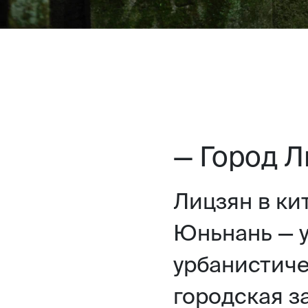
— Город Л
Лицзян в ки
Юньнань — 
урбанистиче
городская з