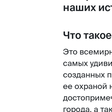
наших ис
Что тако
Это всемир
самых удиви
созданных п
ее охраной 
достопримеч
города, а т