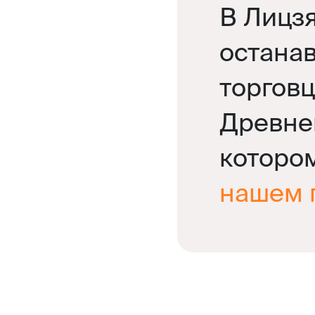
В Лицзя
остана
торговц
Древнем
которо
нашем 