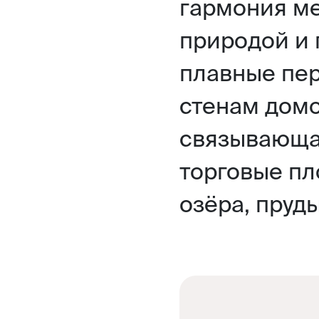
гармония м
природой и 
плавные пер
стенам домо
связывающа
торговые пл
озёра, пруд