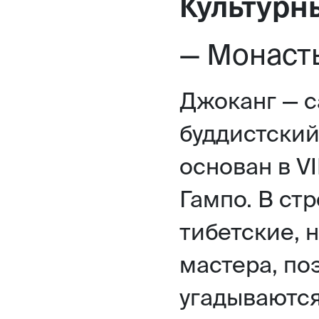
Культур
— Монасты
Джоканг — 
буддистски
основан в V
Гампо. В ст
тибетские, 
мастера, по
угадываются