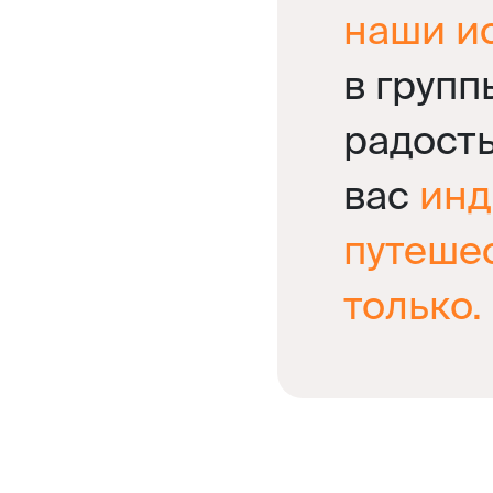
наши и
в групп
радост
вас
инд
путеше
только.