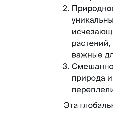
Природное
уникальны
исчезающ
растений,
важные дл
Смешанное
природа и
переплелис
Эта глобаль