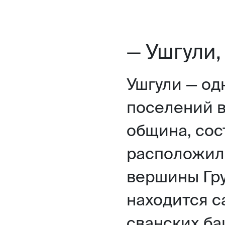
— Ушгули,
Ушгули — од
поселений в
община, сос
расположил
вершины Гру
находится с
сванских ба