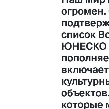
Москва,
огромен.
Большая Новодмитровская, 
подтверж
вход 10, 3 этаж, КП «Дизайн
список В
ЮНЕСКО 
пополняе
включает 
культурн
объектов.
которые 