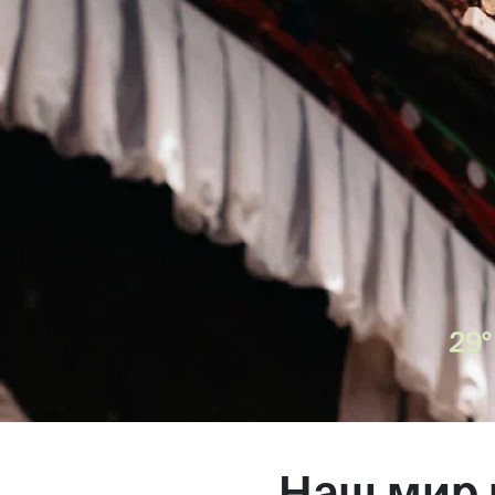
Магазин
Контакты
Галерея
Отзывы
FAQ
Аренд
+7 925 836 16 98
info@powerofterritory.ru
Наш мир 