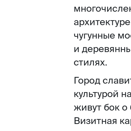
многочислен
архитектуре
чугунные мо
и деревянны
стилях.
Город слави
культурой н
живут бок о
Визитная ка