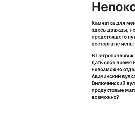
Непоко
Камчатка для ме
здесь дважды, но
предстоящего пут
восторга не испыт
В Петропавловск-
дать себе время 
невозможно отдел
Авачинский вулка
Вилючинский вулк
продуктовые мага
возможно?