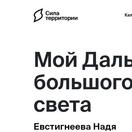
Ка
Мой Даль
большого
света
Евстигнеева Надя