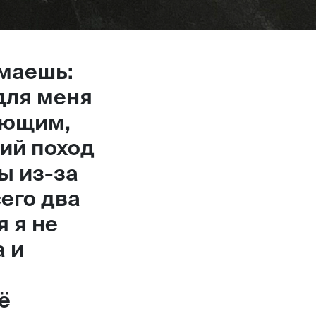
маешь:
для меня
ающим,
ий поход
ы из-за
его два
я я не
а и
ё