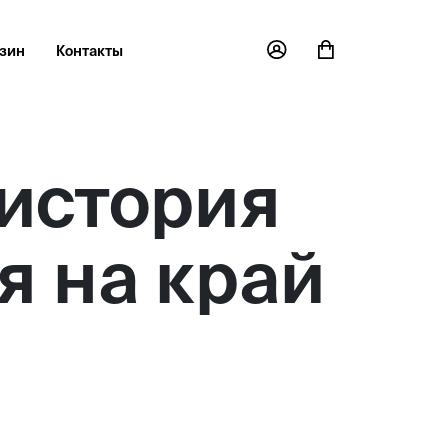
зин
Контакты
 история
я на край