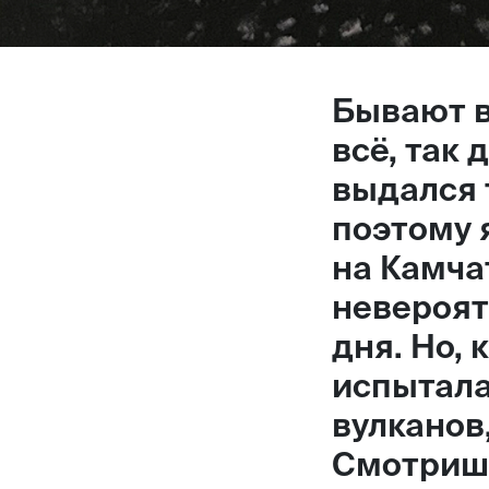
Бывают в
всё, так
выдался
поэтому 
на Камча
невероят
дня. Но, 
испытала
вулканов
Смотришь