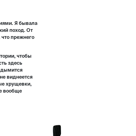
иями. Я бывала
кий поход. От
 что прежнего
тории, чтобы
сть здесь
е дымится
оне виднеется
ые хрущевки,
ое вообще