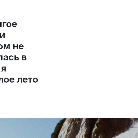
лгое
 и
ом не
лась в
ая
лое лето