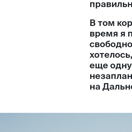
правильно
В том ко
время я 
свободно
хотелось
еще одну
незаплан
на Дальн