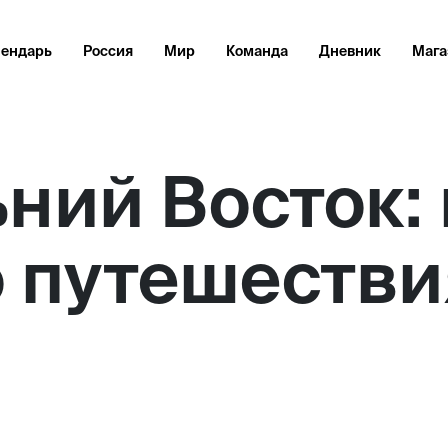
лендарь
Россия
Мир
Команда
Дневник
Мага
ний Восток:
 путешестви