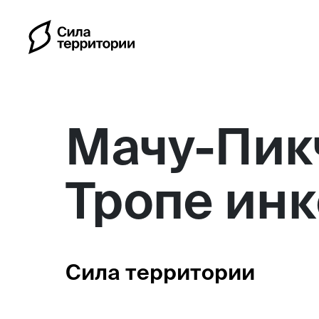
Мачу-Пикч
Тропе инк
Календарь
Индивидуальные путешес
Сила территории