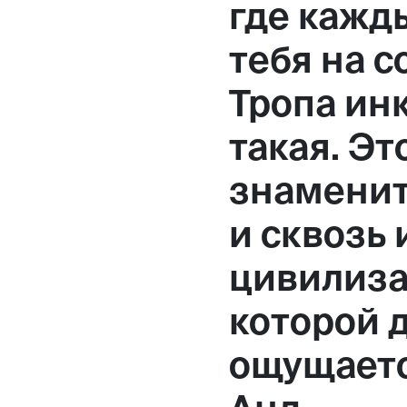
где кажд
Москва,
тебя на с
Большая Новодмитровская, 
Тропа инк
вход 10, 3 этаж, КП «Дизайн
такая. Эт
знаменит
и сквозь
цивилиза
которой д
ощущаетс