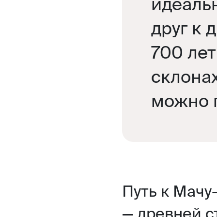
идеаль
друг к 
700 лет
склонах
можно 
Путь к Мачу
— древней с