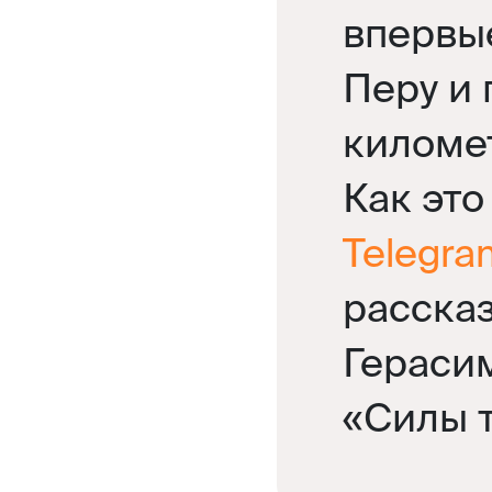
впервы
Перу и
километ
Как это
Telegra
расска
Герасим
«Силы 