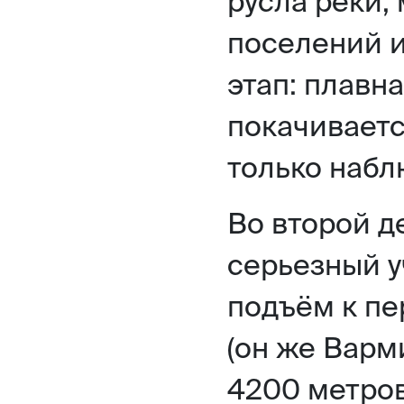
русла реки,
поселений и
этап: плавн
покачиваетс
только набл
Во второй д
серьезный у
подъём к п
(он же Варм
4200 метров