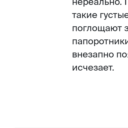
нереально. 
такие густые
поглощают зв
папоротники
внезапно по
исчезает.