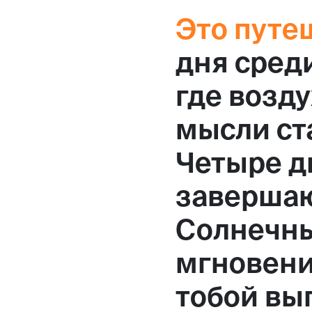
Это путе
дня сред
где возду
мысли ст
Четыре д
завершаю
Солнечны
мгновени
тобой вы