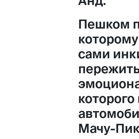
Анд.
Пешком п
которому
сами инки
пережить
эмоциона
которого 
автомоби
Мачу-Пик