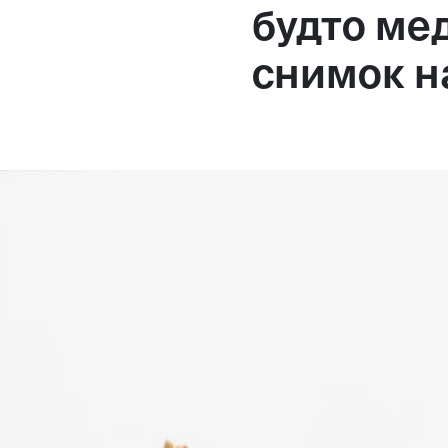
будто ме
снимок н