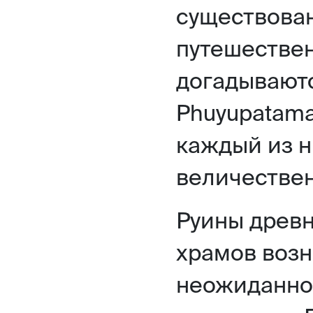
существова
путешестве
догадываются
Phuyupatama
каждый из н
величествен
Руины древн
храмов возн
неожиданно,