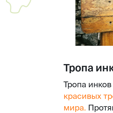
Тропа ин
Тропа инков
красивых т
мира.
Протян