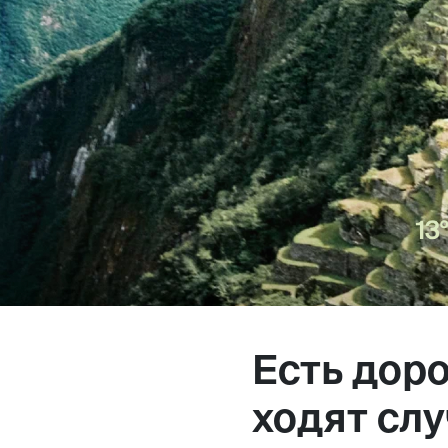
Магазин
Контакты
Галерея
Отзывы
FAQ
Аренд
Есть доро
+7 925 836 16 98
ходят слу
info@powerofterritory.ru