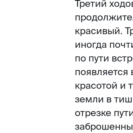
Третий ходо
продолжите
красивый. Т
иногда почт
по пути вст
появляется 
красотой и 
земли в тиш
отрезке пут
заброшенные