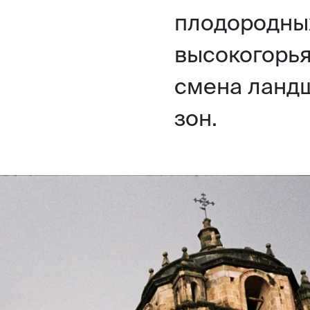
плодородны
высокогорья
смена ланд
зон.