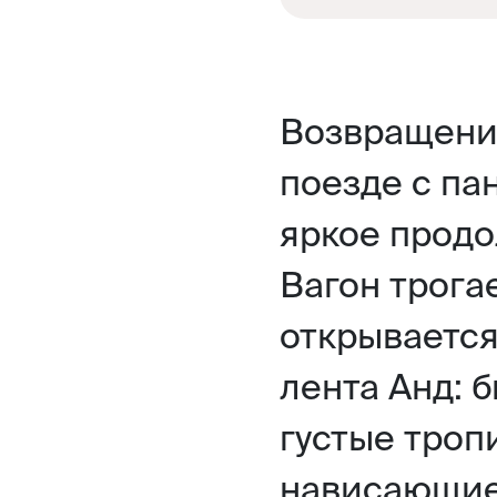
Возвращени
поезде с п
яркое продо
Вагон трога
открываетс
лента Анд: 
густые троп
нависающие 