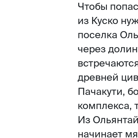
Чтобы попаст
из Куско ну
поселка Оль
через долин
встречаютс
древней цив
Пачакути, б
комплекса, 
Из Ольянтай
начинает мя